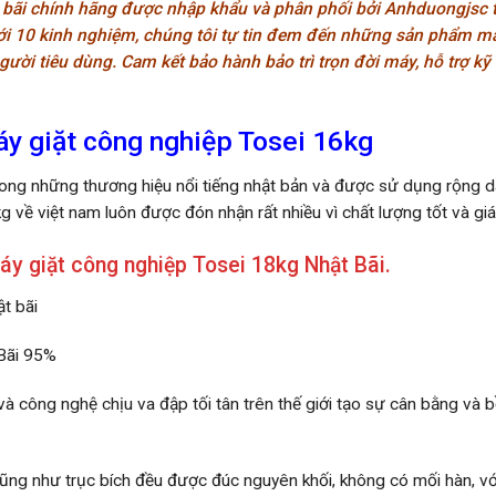
 bãi chính hãng được nhập khẩu và phân phối bởi Anhduongjsc tạ
với 10 kinh nghiệm, chúng tôi tự tin đem đến những sản phẩm má
người tiêu dùng. Cam kết bảo hành bảo trì trọn đời máy, hỗ trợ kỹ
áy giặt công nghiệp Tosei 16kg
rong những thương hiệu nổi tiếng nhật bản và được sử dụng rộng dã
 về việt nam luôn được đón nhận rất nhiều vì chất lượng tốt và giá
áy giặt công nghiệp Tosei 18kg Nhật Bãi.
t bãi
 Bãi 95%
à công nghệ chịu va đập tối tân trên thế giới tạo sự cân bằng và 
cũng như trục bích đều được đúc nguyên khối, không có mối hàn, vớ