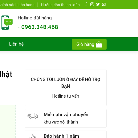
hính sách bán hàng
Hướng dẫn thanh toán
Hotline đặt hàng
- 0963.348.468
Liên hệ
Giỏ hàng
Nhật
CHÚNG TÔI LUÔN Ở ĐÂY ĐỂ HỖ TRỢ
BẠN
Hotline tư vấn
Miễn phí vận chuyển
khu vực nội thành
Bảo hành 1 năm