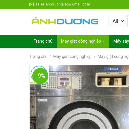
Skip
sales.anhduongjsc@gmail.com
to
content
Trang chủ
Máy giặt công nghiệp
Máy sấy
Trang chủ
/
Máy giặt công nghiệp
/
Máy giặt công ng
-9%