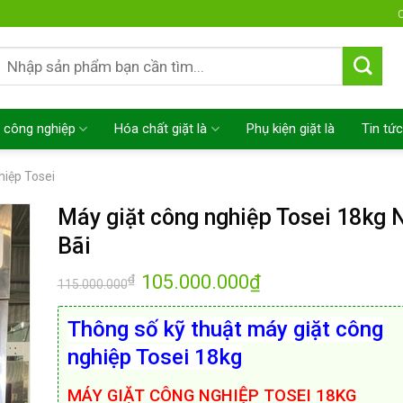
C
Tìm
kiếm:
 công nghiệp
Hóa chất giặt là
Phụ kiện giặt là
Tin tức
hiệp Tosei
Máy giặt công nghiệp Tosei 18kg 
Bãi
105.000.000
₫
₫
115.000.000
Thông số kỹ thuật máy giặt công
nghiệp Tosei 18kg
MÁY GIẶT CÔNG NGHIỆP TOSEI 18KG