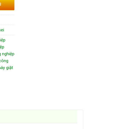
8
ei
iệp
iệp
g nghiệp
công
áy giặt