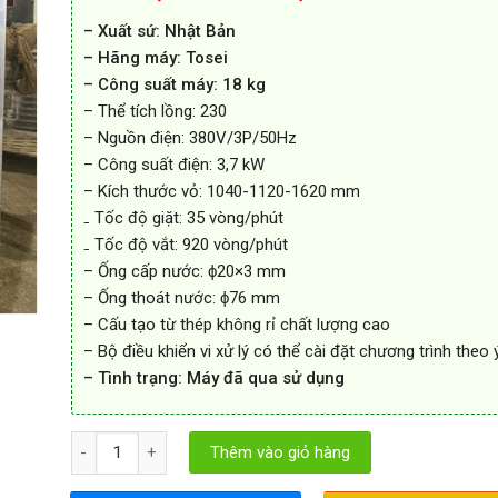
– Xuất sứ: Nhật Bản
– Hãng máy: Tosei
– Công suất máy: 18 kg
– Thể tích lồng: 230
– Nguồn điện: 380V/3P/50Hz
– Công suất điện: 3,7 kW
– Kích thước vỏ: 1040-1120-1620 mm
₋ Tốc độ giặt: 35 vòng/phút
₋ Tốc độ vắt: 920 vòng/phút
– Ống cấp nước: ϕ20×3 mm
– Ống thoát nước: ϕ76 mm
– Cấu tạo từ thép không rỉ chất lượng cao
– Bộ điều khiển vi xử lý có thể cài đặt chương trình theo 
– Tình trạng: Máy đã qua sử dụng
Máy giặt công nghiệp Tosei 18kg Nhật Bãi số lượng
Thêm vào giỏ hàng