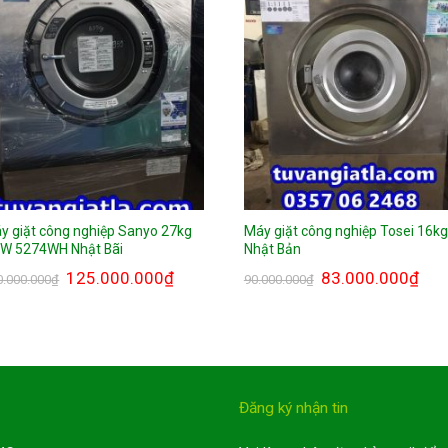
y giặt công nghiệp Sanyo 27kg
Máy giặt công nghiệp Tosei 16kg
W 5274WH Nhật Bãi
Nhật Bản
125.000.000
₫
83.000.000
₫
0.000.000
₫
90.000.000
₫
Đăng ký nhận tin