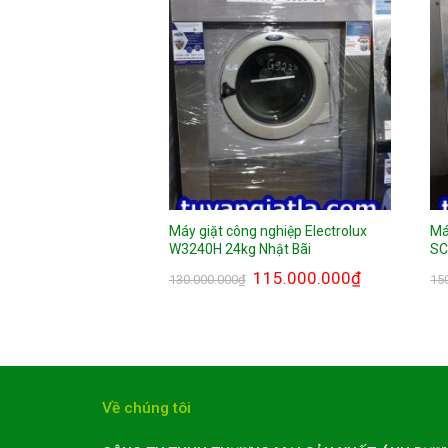
nghiệp Nippre IDEAL
Máy giặt công nghiệp Electrolux
Má
t Bãi
W3240H 24kg Nhật Bãi
SC
135.000.000
₫
115.000.000
₫
130.000.000
₫
15
Về chúng tôi