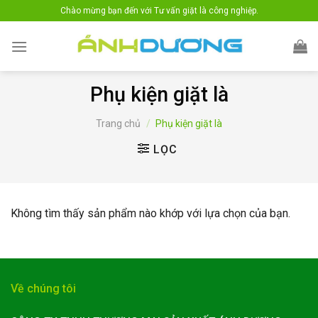
Skip
Chào mừng bạn đến với Tư vấn giặt là công nghiệp.
to
content
Phụ kiện giặt là
Trang chủ
/
Phụ kiện giặt là
LỌC
Không tìm thấy sản phẩm nào khớp với lựa chọn của bạn.
Về chúng tôi