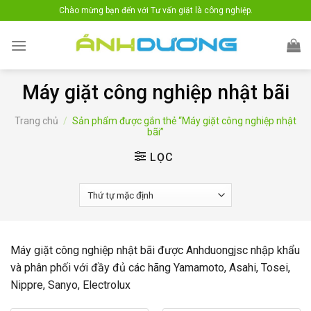
Skip
Chào mừng bạn đến với Tư vấn giặt là công nghiệp.
to
content
Máy giặt công nghiệp nhật bãi
Trang chủ
/
Sản phẩm được gắn thẻ “Máy giặt công nghiệp nhật
bãi”
LỌC
Máy giặt công nghiệp nhật bãi được Anhduongjsc nhập khẩu
và phân phối với đầy đủ các hãng Yamamoto, Asahi, Tosei,
Nippre, Sanyo, Electrolux