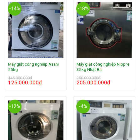
-14%
-18%
Máy giặt công nghiệp Asahi
Máy giặt công nghiệp Nippre
25kg
35kg Nhật Bãi
145.000.000
₫
250.000.000
₫
125.000.000
₫
205.000.000
₫
-12%
-4%