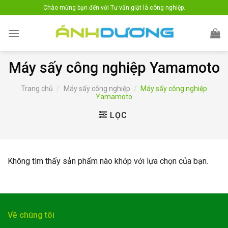
Skip
Chào mừng bạn đến với Tư vấn giặt là công nghiệp.
to
content
Máy sấy công nghiệp Yamamoto
Trang chủ
/
Máy sấy công nghiệp
/
Máy sấy công nghiệp
Yamamoto
LỌC
Không tìm thấy sản phẩm nào khớp với lựa chọn của bạn.
Về chúng tôi