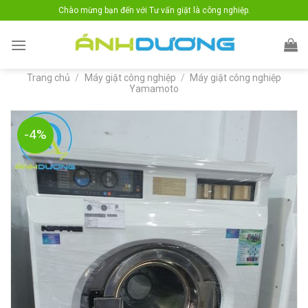
Skip
Chào mừng bạn đến với Tư vấn giặt là công nghiệp.
to
content
Trang chủ
/
Máy giặt công nghiệp
/
Máy giặt công nghiệp
Yamamoto
-4%