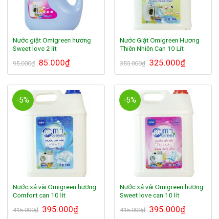
Nước giặt Omigreen hương
Nước Giặt Omigreen Hương
Sweet love 2 lít
Thiên Nhiên Can 10 Lít
85.000
₫
325.000
₫
95.000
₫
355.000
₫
-5%
-5%
Nước xả vài Omigreen hương
Nước xả vải Omigreen hương
Comfort can 10 lít
Sweet love can 10 lít
395.000
₫
395.000
₫
415.000
₫
415.000
₫