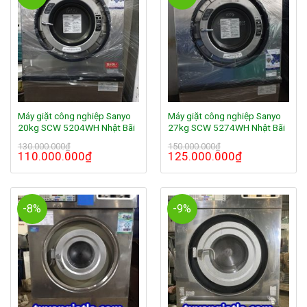
Máy giặt công nghiệp Sanyo
Máy giặt công nghiệp Sanyo
20kg SCW 5204WH Nhật Bãi
27kg SCW 5274WH Nhật Bãi
130.000.000
₫
150.000.000
₫
110.000.000
₫
125.000.000
₫
-8%
-9%