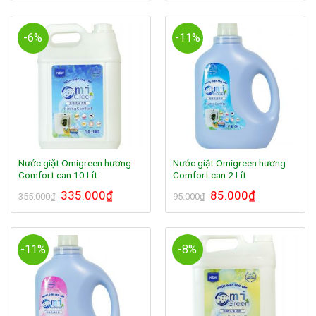
-6%
-11%
Nước giặt Omigreen hương
Nước giặt Omigreen hương
Comfort can 10 Lít
Comfort can 2 Lít
335.000
₫
85.000
₫
355.000
₫
95.000
₫
-11%
-8%