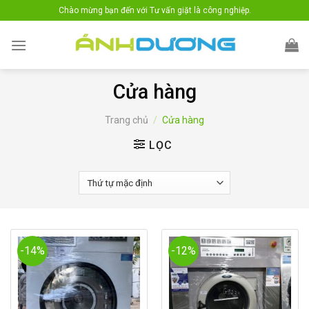
Skip
Chào mừng bạn đến với Tư vấn giặt là công nghiệp.
to
content
Cửa hàng
Trang chủ
/
Cửa hàng
LỌC
-14%
-12%