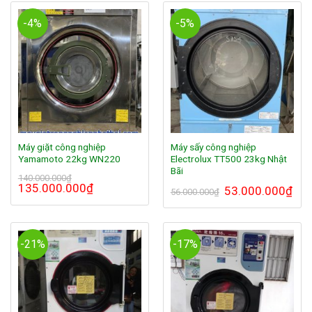
-4%
-5%
Máy giặt công nghiệp
Máy sấy công nghiệp
Yamamoto 22kg WN220
Electrolux TT500 23kg Nhật
Bãi
140.000.000
₫
135.000.000
₫
53.000.000
₫
56.000.000
₫
-21%
-17%