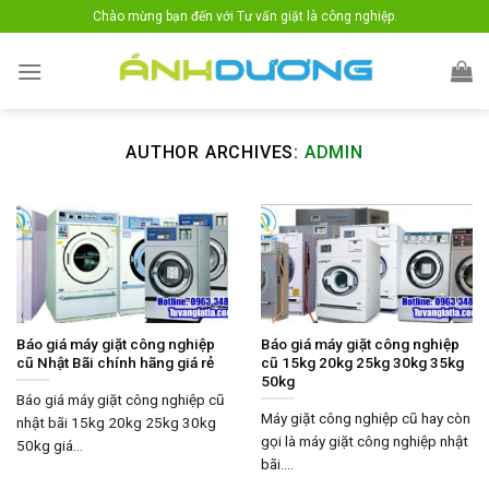
Skip
Chào mừng bạn đến với Tư vấn giặt là công nghiệp.
to
content
AUTHOR ARCHIVES:
ADMIN
Báo giá máy giặt công nghiệp
Báo giá máy giặt công nghiệp
cũ Nhật Bãi chính hãng giá rẻ
cũ 15kg 20kg 25kg 30kg 35kg
50kg
Báo giá máy giặt công nghiệp cũ
Máy giặt công nghiệp cũ hay còn
nhật bãi 15kg 20kg 25kg 30kg
gọi là máy giặt công nghiệp nhật
50kg giá...
bãi....