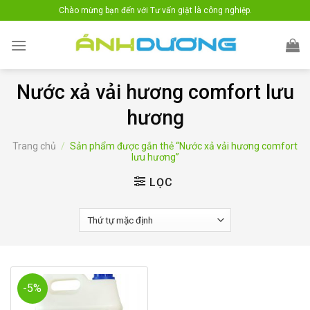
Skip
Chào mừng bạn đến với Tư vấn giặt là công nghiệp.
to
content
Nước xả vải hương comfort lưu
hương
Trang chủ
/
Sản phẩm được gắn thẻ “Nước xả vải hương comfort
lưu hương”
LỌC
-5%