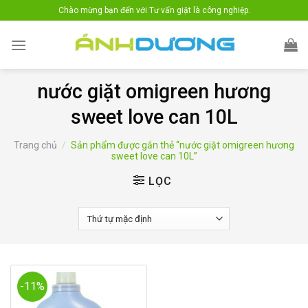
Skip
Chào mừng bạn đến với Tư vấn giặt là công nghiệp.
to
content
nước giặt omigreen hương
sweet love can 10L
Trang chủ
/
Sản phẩm được gắn thẻ “nước giặt omigreen hương
sweet love can 10L”
LỌC
-11%