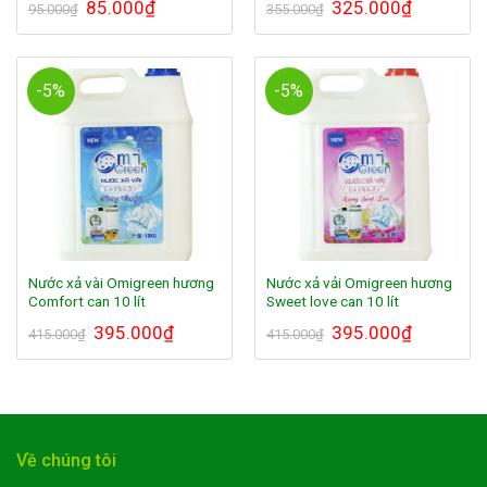
85.000
₫
325.000
₫
95.000
₫
355.000
₫
-5%
-5%
Nước xả vài Omigreen hương
Nước xả vải Omigreen hương
Comfort can 10 lít
Sweet love can 10 lít
395.000
₫
395.000
₫
415.000
₫
415.000
₫
Về chúng tôi