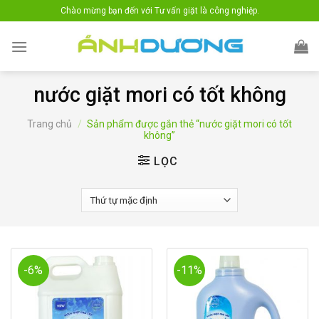
Skip
Chào mừng bạn đến với Tư vấn giặt là công nghiệp.
to
content
nước giặt mori có tốt không
Trang chủ
/
Sản phẩm được gắn thẻ “nước giặt mori có tốt
không”
LỌC
-6%
-11%