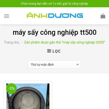
Skip
Chào mừng bạn đến với Tư vấn giặt là công nghiệp.
to
content
máy sấy công nghiệp tt500
Trang chủ
/
Sản phẩm được gắn thẻ “máy sấy công nghiệp tt500”
LỌC
-5%