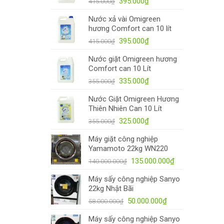
395.000
₫
415.000
₫
Nước xả vài Omigreen
hương Comfort can 10 lít
395.000
₫
415.000
₫
Nước giặt Omigreen hương
Comfort can 10 Lít
335.000
₫
355.000
₫
Nước Giặt Omigreen Hương
Thiên Nhiên Can 10 Lít
325.000
₫
355.000
₫
Máy giặt công nghiệp
Yamamoto 22kg WN220
135.000.000
₫
140.000.000
₫
Máy sấy công nghiệp Sanyo
22kg Nhật Bãi
50.000.000
₫
58.000.000
₫
Máy sấy công nghiệp Sanyo