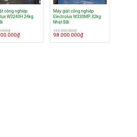
ặt công nghiệp
Máy giặt công nghiệp
olux W3240H 24kg
Electrolux W330MP 32kg
ãi
Nhật Bãi
0.000
₫
135.000.000
₫
000.000
₫
98.000.000
₫