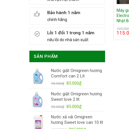
Máy gi
Bảo hành 1 năm
Electr
chính hãng
Nhật B
130.00
115.
Lỗi 1 đổi 1 trong 1 năm
nếu lỗi do nhà sản xuất
SẢN PHẨM
Nước giặt Omigreen hương
Comfort can 2 Lít
85.000
₫
95.000
₫
Nước giặt Omigreen hương
Sweet love 2 lít
85.000
₫
95.000
₫
Nước xả vải Omigreen
hương Sweet love can 10 lít