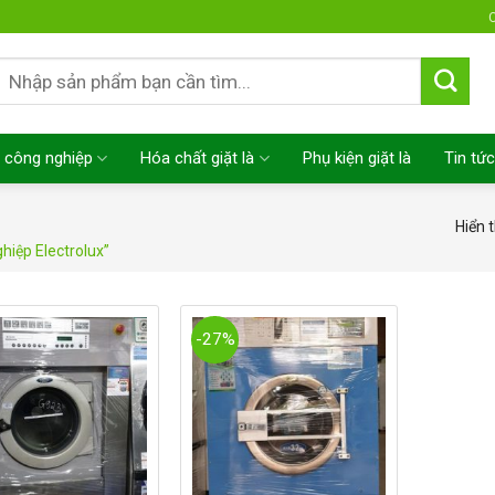
C
Tìm
kiếm:
 công nghiệp
Hóa chất giặt là
Phụ kiện giặt là
Tin tức
Hiển t
iệp Electrolux”
-27%