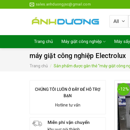
Skip
sales.anhduongjsc@gmail.com
to
content
Trang chủ
Máy giặt công nghiệp
Máy sấy
máy giặt công nghiệp Electrolux
Trang chủ
/
Sản phẩm được gắn thẻ “máy giặt công ngh
-12%
CHÚNG TÔI LUÔN Ở ĐÂY ĐỂ HỖ TRỢ
BẠN
Hotline tư vấn
Miễn phí vận chuyển
khu vực nội thành