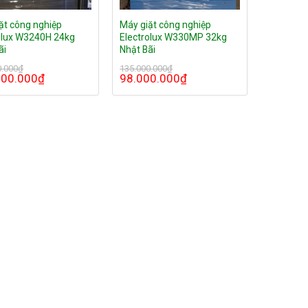
ặt công nghiệp
Máy giặt công nghiệp
olux W3240H 24kg
Electrolux W330MP 32kg
ãi
Nhật Bãi
0.000
₫
135.000.000
₫
000.000
₫
98.000.000
₫