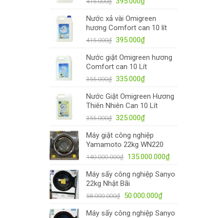
395.000
₫
415.000
₫
Nước xả vài Omigreen
hương Comfort can 10 lít
395.000
₫
415.000
₫
Nước giặt Omigreen hương
Comfort can 10 Lít
335.000
₫
355.000
₫
Nước Giặt Omigreen Hương
Thiên Nhiên Can 10 Lít
325.000
₫
355.000
₫
Máy giặt công nghiệp
Yamamoto 22kg WN220
135.000.000
₫
140.000.000
₫
Máy sấy công nghiệp Sanyo
22kg Nhật Bãi
50.000.000
₫
58.000.000
₫
Máy sấy công nghiệp Sanyo