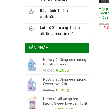
Máy gi
Bảo hành 1 năm
Electr
chính hãng
Nhật B
130.00
115.
Lỗi 1 đổi 1 trong 1 năm
nếu lỗi do nhà sản xuất
SẢN PHẨM
Nước giặt Omigreen hương
Comfort can 2 Lít
85.000
₫
95.000
₫
Nước giặt Omigreen hương
Sweet love 2 lít
85.000
₫
95.000
₫
Nước xả vải Omigreen
hương Sweet love can 10 lít