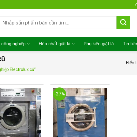
C
Tìm
kiếm:
 công nghiệp
Hóa chất giặt là
Phụ kiện giặt là
Tin tức
cũ
Hiển t
iệp Electrolux cũ”
-27%