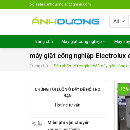
Skip
sales.anhduongjsc@gmail.com
to
content
Trang chủ
Máy giặt công nghiệp
Máy sấy
máy giặt công nghiệp Electrolux 
Trang chủ
/
Sản phẩm được gắn thẻ “máy giặt công ngh
-12%
CHÚNG TÔI LUÔN Ở ĐÂY ĐỂ HỖ TRỢ
BẠN
Hotline tư vấn
Miễn phí vận chuyển
khu vực nội thành