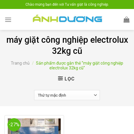
Skip
Chào mừng bạn đến với Tư vấn giặt là công nghiệp.
to
content
máy giặt công nghiệp electrolux
32kg cũ
Trang chủ
/
Sản phẩm được gắn thẻ “máy giặt công nghiệp
electrolux 32kg cũ”
LỌC
-27%