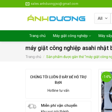
Skip
sales.anhduongjsc@gmail.com
to
content
Trang chủ
Máy giặt công nghiệp
Máy sấy
máy giặt công nghiệp asahi nhật 
Trang chủ
/
Sản phẩm được gắn thẻ “máy giặt công ngh
-14%
CHÚNG TÔI LUÔN Ở ĐÂY ĐỂ HỖ TRỢ
BẠN
Hotline tư vấn
Miễn phí vận chuyển
khu vực nội thành