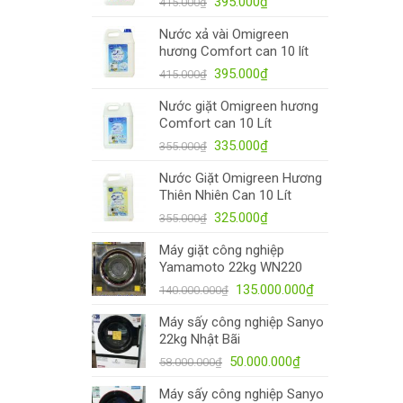
395.000
₫
415.000
₫
Nước xả vài Omigreen
hương Comfort can 10 lít
395.000
₫
415.000
₫
Nước giặt Omigreen hương
Comfort can 10 Lít
335.000
₫
355.000
₫
Nước Giặt Omigreen Hương
Thiên Nhiên Can 10 Lít
325.000
₫
355.000
₫
Máy giặt công nghiệp
Yamamoto 22kg WN220
135.000.000
₫
140.000.000
₫
Máy sấy công nghiệp Sanyo
22kg Nhật Bãi
50.000.000
₫
58.000.000
₫
Máy sấy công nghiệp Sanyo