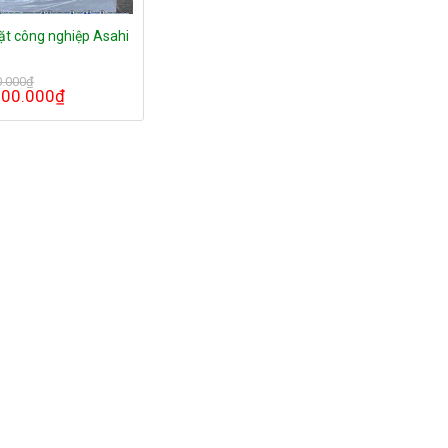
ặt công nghiệp Asahi
0.000
₫
000.000
₫