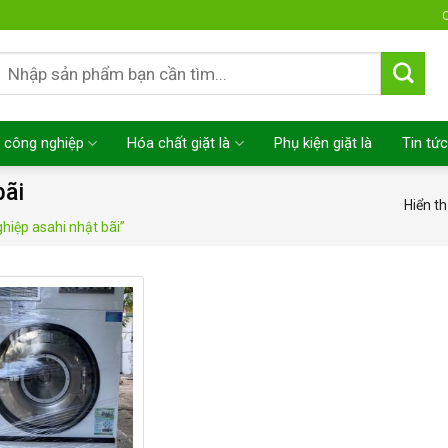
C
Tìm
kiếm:
 công nghiệp
Hóa chất giặt là
Phụ kiện giặt là
Tin tức
bãi
Hiển th
iệp asahi nhật bãi”