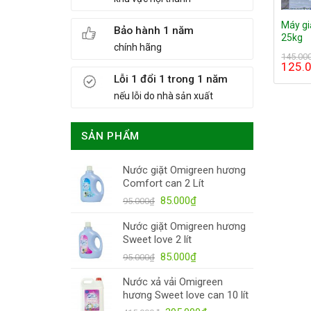
Máy gi
Bảo hành 1 năm
25kg
chính hãng
145.00
125.
Lỗi 1 đổi 1 trong 1 năm
nếu lỗi do nhà sản xuất
SẢN PHẨM
Nước giặt Omigreen hương
Comfort can 2 Lít
85.000
₫
95.000
₫
Nước giặt Omigreen hương
Sweet love 2 lít
85.000
₫
95.000
₫
Nước xả vải Omigreen
hương Sweet love can 10 lít