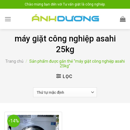
Skip
Chào mừng bạn đến với Tư vấn giặt là công nghiệp.
to
content
máy giặt công nghiệp asahi
25kg
Trang chủ
/
Sản phẩm được gắn thẻ “máy giặt công nghiệp asahi
25kg”
LỌC
-14%