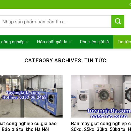
C
Tìm
kiếm:
 công nghiệp
Hóa chất giặt là
Phụ kiện giặt là
Tin tức
CATEGORY ARCHIVES:
TIN TỨC
iặt công nghiệp cũ giá bao
Bán máy giặt công nghiệp c
 Báo giá tại kho Hà Nội
20kg, 25kg, 30kg, 50kg tại 