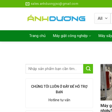
Skip
sales.anhduongjsc@gmail.com
to
content
Trang chủ
Máy giặt công nghiệp
Máy sấy
CHÚNG TÔI LUÔN Ở ĐÂY ĐỂ HỖ TRỢ
BẠN
Hotline tư vấn
Máy g
nhiêu?