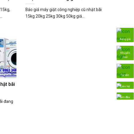
 15kg,
Báo giá máy giặt công nghiệp cũ nhật bãi
..
15kg 20kg 25kg 30kg 50kg giá...
Bảng giá
Khuyến
mãi
Tư vấn
hật bãi
Liên hệ
Lên đầu
ãi đang