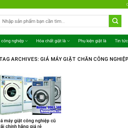
C
Tìm
kiếm:
 công nghiệp
Hóa chất giặt là
Phụ kiện giặt là
Tin tức
TAG ARCHIVES:
GIÁ MÁY GIẶT CHĂN CÔNG NGHIỆ
iá máy giặt công nghiệp cũ
ãi chính hãng giá rẻ