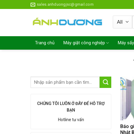
Skip
sales.anhduongjsc@gmail.com
to
content
Trang chủ
Máy giặt công nghiệp
Máy sấy
CHÚNG TÔI LUÔN Ở ĐÂY ĐỂ HỖ TRỢ
BẠN
Hotline tư vấn
Báo g
Nhật B